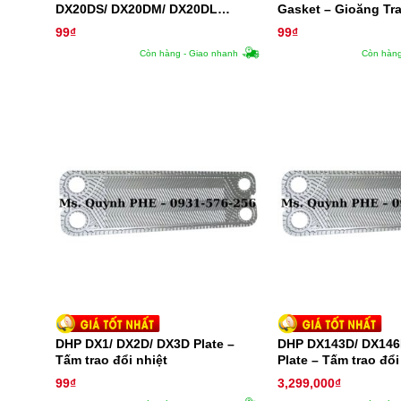
DX20DS/ DX20DM/ DX20DL
Gasket – Gioăng Tra
Gasket – Ron Trao Đổi Nhiệt
99
₫
99
₫
Còn hàng - Giao nhanh
Còn hàng
DHP DX1/ DX2D/ DX3D Plate –
DHP DX143D/ DX146
Tấm trao đổi nhiệt
Plate – Tấm trao đổi
99
₫
3,299,000
₫