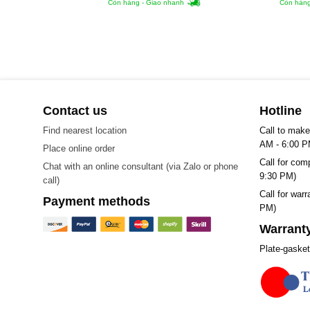
Còn hàng - Giao nhanh
Còn hàng
Contact us
Hotline
Find nearest location
Call to make
AM - 6:00 P
Place online order
Call for com
Chat with an online consultant (via Zalo or phone
9:30 PM)
call)
Call for war
Payment methods
PM)
Warranty
Plate-gaske