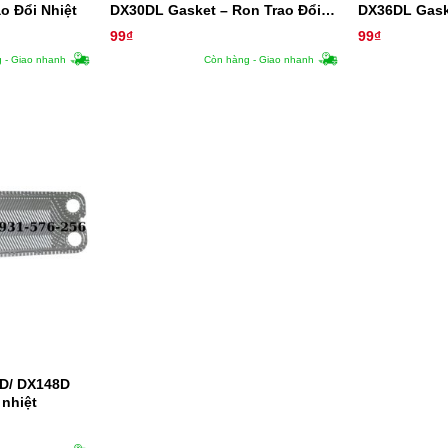
o Đổi Nhiệt
DX30DL Gasket – Ron Trao Đổi
DX36DL Gask
Nhiệt
Nhiệt
99
₫
99
₫
 - Giao nhanh
Còn hàng - Giao nhanh
D/ DX148D
 nhiệt