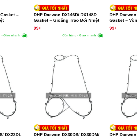
Gasket –
DHP Daewon DX146D/ DX148D
DHP Daewon 
ệt
Gasket – Gioăng Trao Đổi Nhiệt
Gasket – Vòn
Nhiệt
99
₫
99
₫
 - Giao nhanh
Còn hàng - Giao nhanh
S/ DX22DL
DHP Daewon DX30DS/ DX30DM/
DHP Daewon