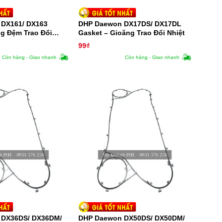
DX161/ DX163
DHP Daewon DX17DS/ DX17DL
g Đệm Trao Đổi
Gasket – Gioăng Trao Đổi Nhiệt
99
₫
Còn hàng - Giao nhanh
Còn hàng - Giao nhanh
 DX36DS/ DX36DM/
DHP Daewon DX50DS/ DX50DM/