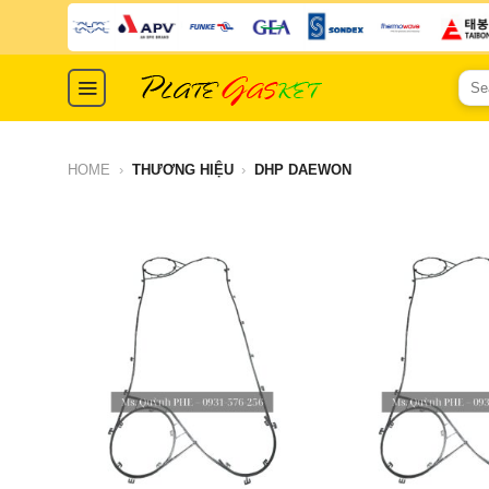
Skip
to
content
Sear
for:
HOME
›
THƯƠNG HIỆU
›
DHP DAEWON