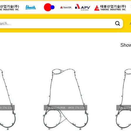
ch
Show