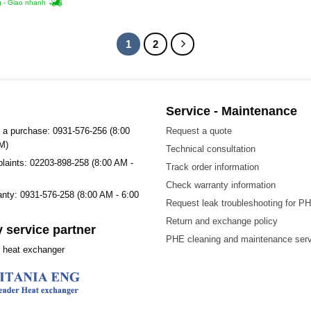
 - Giao nhanh
1
2
Service - Maintenance
 a purchase: 0931-576-256 (8:00
Request a quote
M)
Technical consultation
plaints: 02203-898-258 (8:00 AM -
Track order information
Check warranty information
ranty: 0931-576-258 (8:00 AM - 6:00
Request leak troubleshooting for P
Return and exchange policy
 service partner
PHE cleaning and maintenance ser
t heat exchanger