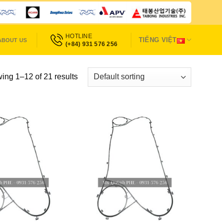
HOTLINE
TIẾNG VIỆT
ABOUT US
(+84) 931 576 256
ing 1–12 of 21 results