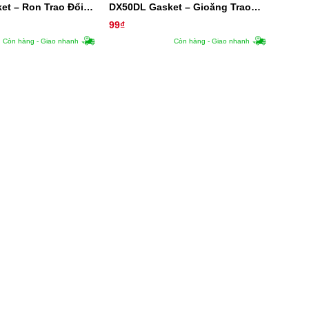
et – Ron Trao Đổi
DX50DL Gasket – Gioăng Trao
Đổi Nhiệt
99
₫
Còn hàng - Giao nhanh
Còn hàng - Giao nhanh