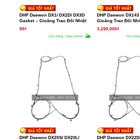
DHP Daewon DX1/ DX2D/ DX3D
DHP Daewon DX143 
Gasket – Gioăng Trao Đổi Nhiệt
Gioăng Trao Đổi Nhi
99
₫
3,299,000
₫
Còn hàng - Giao nhanh
Còn hàng
DHP Daewon DX20S/ DX20L/
DHP Daewon DX22D