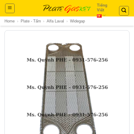
Skip
Tiếng
Việt
to
content
Home
›
Plate - Tấm
›
Alfa Laval
›
Widegap