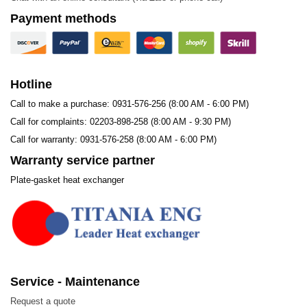
Vật liệu
Payment methods
Các vật liệu được sử dụng trong sản xuất Plate – Tấm
trao đổi nhiệt, bao gồm:
Hotline
Stainless steel (SUS304, SUS316L)
Call to make a purchase: 0931-576-256 (8:00 AM - 6:00 PM)
SM0254, SLX904
Call for complaints: 02203-898-258 (8:00 AM - 9:30 PM)
Titanium, Titanium-Paladium
Call for warranty: 0931-576-258 (8:00 AM - 6:00 PM)
Warranty service partner
Nickel, Nickel alloy
Plate-gasket heat exchanger
Hastelloy-B, Hastelloy-C
Đặc điểm của Alfa Laval WIDEGAP 200S/
WIDEGAP 350S Plate – Tấm trao đổi nhiệt
Hiệu suất trao đổi nhiệt cao – chi phí vận hành thấp
Service - Maintenance
Request a quote
Công suất tùy biến – diện tích truyền nhiệt có thể