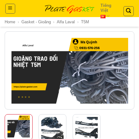
Skip
Tiếng
Việt
to
content
Home
›
Gasket - Gioăng
›
Alfa Laval
›
T5M