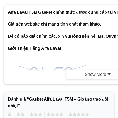
Alfa Laval T5M Gasket chính thức được cung cấp tại V
Giá trên website chỉ mang tính chất tham khảo.
Để có báo giá chính xác, xin vui lòng liên hệ: Ms. Quỳ
Giới Thiệu Hãng Alfa Laval
Show More
Đánh giá “Gasket Alfa Laval T5M – Gioăng trao đổi
Alfa Laval là một công ty Thụy Điển chuyên về sản xuất các
nhiệt”
lý chất lỏng và hệ thống trao đổi nhiệt. Được thành lập và
1
2
3
4
5