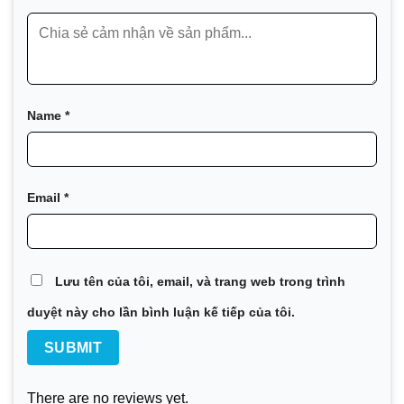
Oscar Lamm.
Đến nay, Alfa Laval được biết đến rộng rãi với các sản phẩ
và hệ thống xử lý nước thải. Công ty luôn chú trọng đến vi
bền vững, nhằm cung cấp các giải pháp hiệu quả năng lượn
Name
*
Các Model của Alfa Laval
Xem catalogue chi tiết các model sản phẩm thiết bị trao đổ
Laval
TẠI ĐÂY
Email
*
Model Alfa Laval T5M
Lưu tên của tôi, email, và trang web trong trình
duyệt này cho lần bình luận kế tiếp của tôi.
There are no reviews yet.