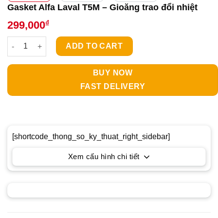
Gasket Alfa Laval T5M – Gioăng trao đổi nhiệt
₫
299,000
Gasket Alfa Laval T5M - Gioăng trao đổi nhiệt quantity
ADD TO CART
BUY NOW
FAST DELIVERY
[shortcode_thong_so_ky_thuat_right_sidebar]
Xem cấu hình chi tiết