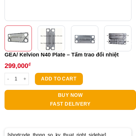
GEA/ Kelvion N40 Plate – Tấm trao đổi nhiệt
₫
299,000
GEA/ Kelvion N40 Plate - Tấm trao đổi nhiệt quantity
ADD TO CART
BUY NOW
FAST DELIVERY
[shortcode_thong_so_ky_thuat_right_sidebar]