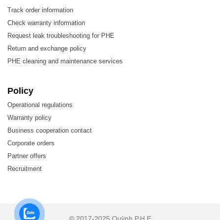
Track order information
Check warranty information
Request leak troubleshooting for PHE
Return and exchange policy
PHE cleaning and maintenance services
Đặc điểm của GEA/Kelvion N40 Plate – Tấm trao
Policy
đổi nhiệt
Operational regulations
Warranty policy
Hiệu suất trao đổi nhiệt cao – chi phí vận hành thấp
Business cooperation contact
Corporate orders
Công suất tùy biến – diện tích truyền nhiệt có thể
Partner offers
được sửa đổi
Recruitment
Dễ dàng lắp đặt – thiết kế nhỏ gọn
Dễ dàng bảo trì, bảo dưỡng và thay thế – dễ mở để
kiểm tra và làm sạch và dễ dàng làm sạch bằng CIP
© 2017-2025 Quỳnh P.H.E
Sản xuất từ vật liệu cao cấp – Độ bền cao