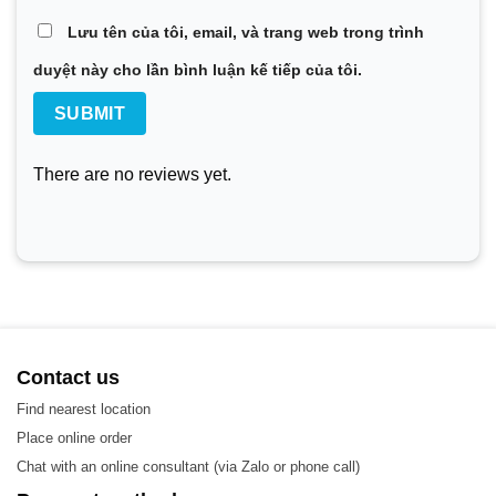
Lưu tên của tôi, email, và trang web trong trình
duyệt này cho lần bình luận kế tiếp của tôi.
There are no reviews yet.
Contact us
Vật liệu
Find nearest location
Place online order
Các vật liệu được sử dụng trong sản xuất Plate – Tấm
Chat with an online consultant (via Zalo or phone call)
trao đổi nhiệt, bao gồm: