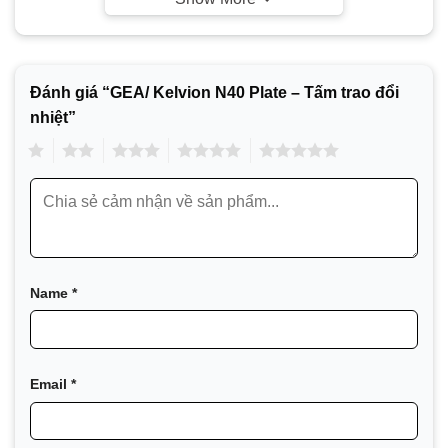
Hóa chất
Năng lượng
Đánh giá “GEA/ Kelvion N40 Plate – Tấm trao đổi
Thực phẩm và đồ uống
nhiệt”
HVAC và Điện lạnh
1
2
3
4
5
Máy móc và Sản xuất
Hàng hải và Vận tải
Khai thác mỏ, khoáng sản và bột màu
Chất bán dẫn và Điện tử
Name
*
Thép
Xử lý nước và chất thải
Email
*