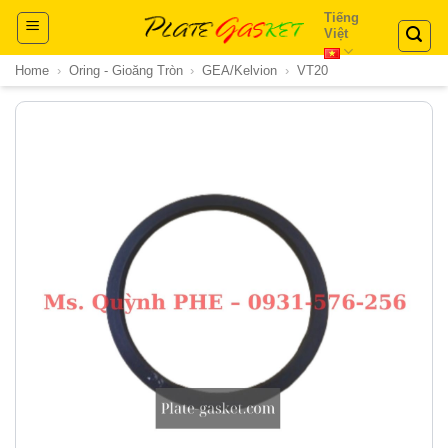
Skip
Tiếng
Việt
to
content
Home
›
Oring - Gioăng Tròn
›
GEA/Kelvion
›
VT20