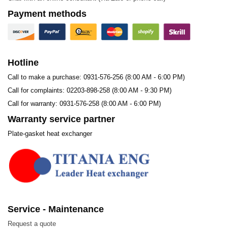
Payment methods
Hotline
Call to make a purchase: 0931-576-256 (8:00 AM - 6:00 PM)
Call for complaints: 02203-898-258 (8:00 AM - 9:30 PM)
1. Vật liệu
Call for warranty: 0931-576-258 (8:00 AM - 6:00 PM)
Warranty service partner
Các vật liệu được sử dụng trong sản xuất O-ring –
Plate-gasket heat exchanger
Gioăng tròn, bao gồm:
NBR (Nitrile Butadiene Rubber):
Chịu dầu và chất
lỏng hydrocarbon tốt. Thường được sử dụng trong
các ứng dụng nhiệt độ thấp và trung bình. < 80 độ C.
EPDM (Ethylene Propylene Diene Monomer):
Service - Maintenance
Chịu nhiệt độ cao, ozone và tia UV, KO DÙNG đc
Request a quote