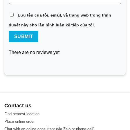
Khai thác mỏ, khoáng sản và bột màu
Chất bán dẫn và Điện tử
Lưu tên của tôi, email, và trang web trong trình
Thép
duyệt này cho lần bình luận kế tiếp của tôi.
Xử lý nước và chất thải
There are no reviews yet.
Contact us
Find nearest location
Place online order
Chat with an online consultant (via Zalo or phone call)