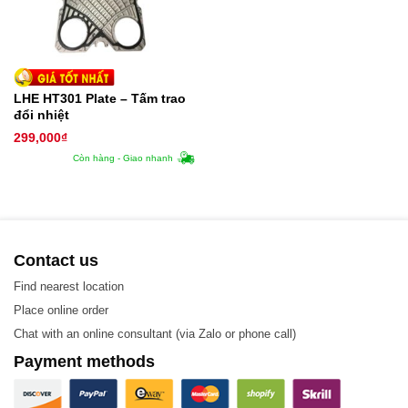
Các vật liệu được sử dụng trong sản xuất Plate – Tấm
trao đổi nhiệt, bao gồm:
Stainless steel (SUS304, SUS316L)
LHE HT301 Plate – Tấm trao
SM0254, SLX904
đổi nhiệt
299,000
₫
Titanium, Titanium-Paladium
Còn hàng - Giao nhanh
Nickel, Nickel alloy
Hastelloy-B, Hastelloy-C
Contact us
Find nearest location
Place online order
Chat with an online consultant (via Zalo or phone call)
Payment methods