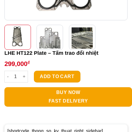
LHE HT122 Plate – Tấm trao đổi nhiệt
₫
299,000
LHE HT122 Plate - Tấm trao đổi nhiệt quantity
ADD TO CART
BUY NOW
FAST DELIVERY
[shortcode_thong_so_ky_thuat_right_sidebar]