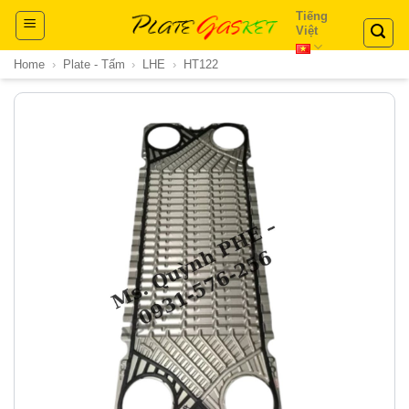
Skip
Tiếng
Việt
to
content
Home
›
Plate - Tấm
›
LHE
›
HT122