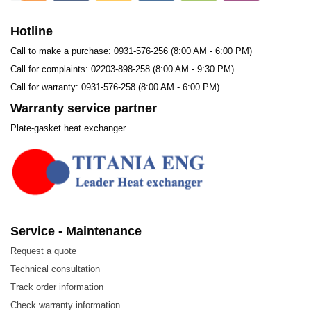
Hotline
Call to make a purchase: 0931-576-256 (8:00 AM - 6:00 PM)
Call for complaints: 02203-898-258 (8:00 AM - 9:30 PM)
Call for warranty: 0931-576-258 (8:00 AM - 6:00 PM)
Warranty service partner
Plate-gasket heat exchanger
Service - Maintenance
Request a quote
Technical consultation
Track order information
Đặc điểm của LHE HT122 Plate – Tấm trao đổi
Check warranty information
nhiệt