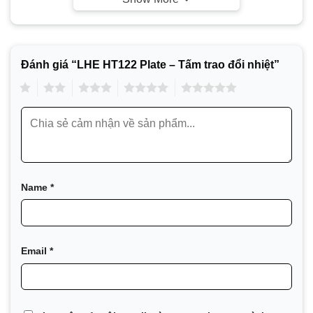
Hóa chất
Năng lượng
Đánh giá “LHE HT122 Plate – Tấm trao đổi nhiệt”
Thực phẩm và đồ uống
1
2
3
4
5
HVAC và Điện lạnh
Máy móc và Sản xuất
Hàng hải và Vận tải
Khai thác mỏ, khoáng sản và bột màu
Name
*
Chất bán dẫn và Điện tử
Thép
Xử lý nước và chất thải
Email
*