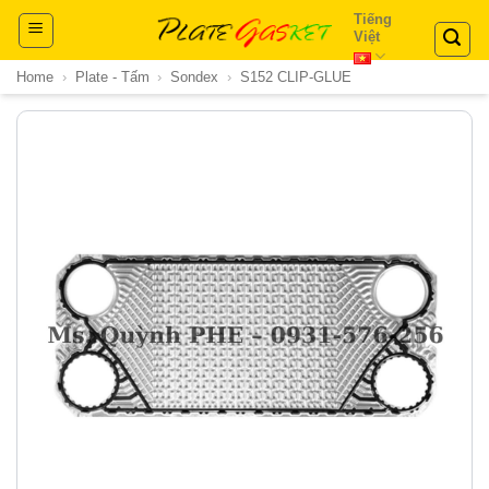
Skip
Tiếng
Việt
to
content
Home
›
Plate - Tấm
›
Sondex
›
S152 CLIP-GLUE