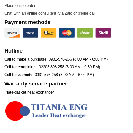
Place online order
Vật liệu
Chat with an online consultant (via Zalo or phone call)
Payment methods
Các vật liệu được sử dụng trong sản xuất Plate – Tấm
trao đổi nhiệt, bao gồm:
Stainless steel (SUS304, SUS316L)
Hotline
SM0254, SLX904
Call to make a purchase: 0931-576-256 (8:00 AM - 6:00 PM)
Call for complaints: 02203-898-258 (8:00 AM - 9:30 PM)
Titanium, Titanium-Paladium
Call for warranty: 0931-576-258 (8:00 AM - 6:00 PM)
Nickel, Nickel alloy
Warranty service partner
Hastelloy-B, Hastelloy-C
Plate-gasket heat exchanger