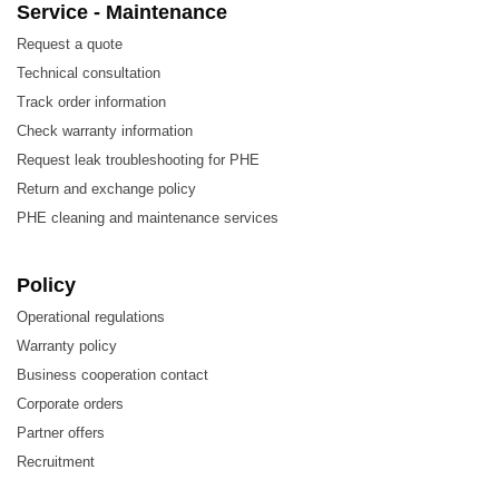
Service - Maintenance
Request a quote
Technical consultation
Track order information
Check warranty information
Request leak troubleshooting for PHE
Return and exchange policy
PHE cleaning and maintenance services
Policy
Đặc điểm của Sondex S152 CLIP-GLUE/ S21
Operational regulations
SONDERLOCK/ S22 SONDERLOCK/ S35
Warranty policy
SONDERSNAP Plate – Tấm trao đổi nhiệt
Business cooperation contact
Corporate orders
Hiệu suất trao đổi nhiệt cao – chi phí vận hành thấp
Partner offers
Recruitment
Công suất tùy biến – diện tích truyền nhiệt có thể
được sửa đổi