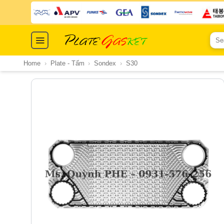
Skip
to
content
Sear
for:
Home
›
Plate - Tấm
›
Sondex
›
S30