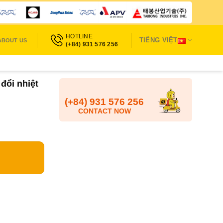
HOTLINE
TIẾNG VIỆT
ABOUT US
(+84) 931 576 256
đổi nhiệt
(+84) 931 576 256
CONTACT NOW
ntity