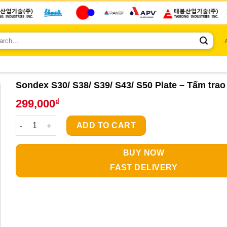
ch
Sondex S30/ S38/ S39/ S43/ S50 Plate – Tấm trao 
₫
299,000
Sondex S30/ S38/ S39/ S43/ S50 Plate - Tấm trao đổi nhiệt qua
ADD TO CART
BUY NOW
FAST DELIVERY