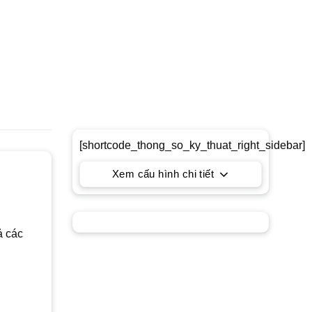
[shortcode_thong_so_ky_thuat_right_sidebar]
Xem cấu hình chi tiết
ả các