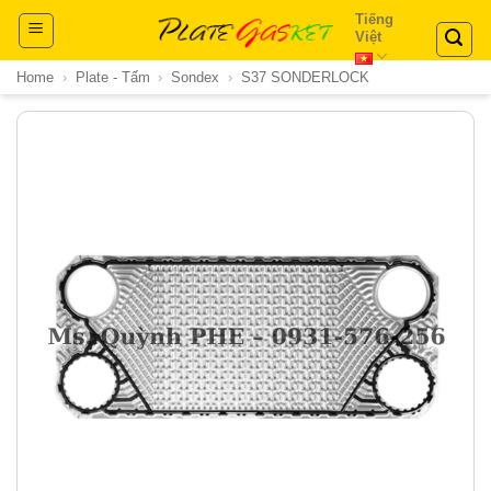
Skip
Tiếng
Việt
to
content
Home
›
Plate - Tấm
›
Sondex
›
S37 SONDERLOCK