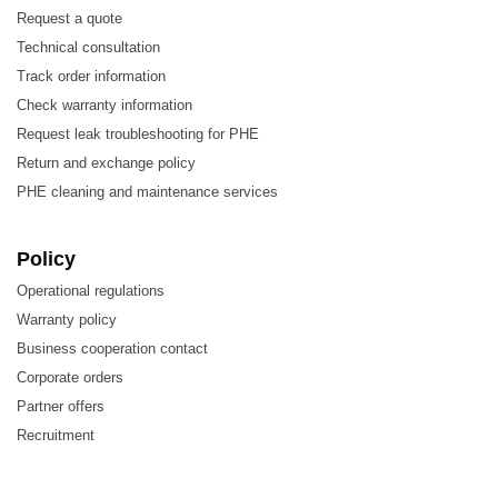
Request a quote
Technical consultation
Track order information
Check warranty information
Request leak troubleshooting for PHE
Return and exchange policy
PHE cleaning and maintenance services
Đặc điểm của Sondex S37 SONDERLOCK/ S41
Policy
SONDERLOCK/ S43 SONDERLOCK Plate – Tấm
Operational regulations
trao đổi nhiệt
Warranty policy
Business cooperation contact
Hiệu suất trao đổi nhiệt cao – chi phí vận hành thấp
Corporate orders
Partner offers
Công suất tùy biến – diện tích truyền nhiệt có thể
Recruitment
được sửa đổi
Dễ dàng lắp đặt – thiết kế nhỏ gọn