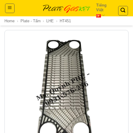
Skip
Tiếng
Việt
to
content
Home
›
Plate - Tấm
›
LHE
›
HT451