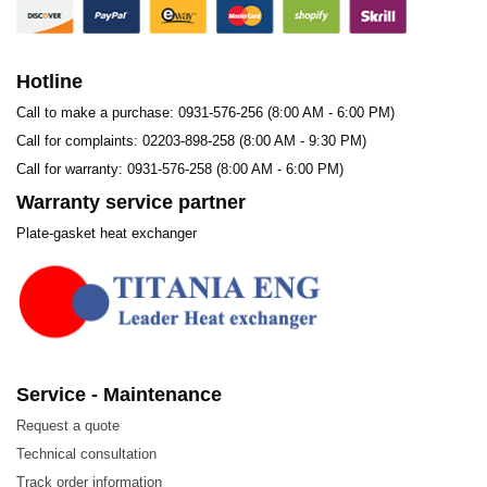
trao đổi nhiệt, bao gồm:
Stainless steel (SUS304, SUS316L)
Hotline
SM0254, SLX904
Call to make a purchase: 0931-576-256 (8:00 AM - 6:00 PM)
Titanium, Titanium-Paladium
Call for complaints: 02203-898-258 (8:00 AM - 9:30 PM)
Call for warranty: 0931-576-258 (8:00 AM - 6:00 PM)
Nickel, Nickel alloy
Warranty service partner
Hastelloy-B, Hastelloy-C
Plate-gasket heat exchanger
Service - Maintenance
Request a quote
Technical consultation
Track order information