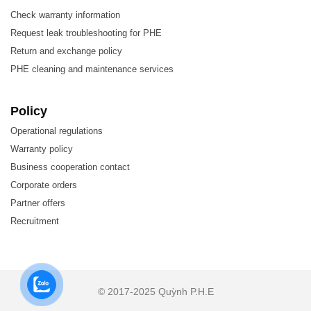
Check warranty information
Request leak troubleshooting for PHE
Return and exchange policy
PHE cleaning and maintenance services
Policy
Operational regulations
Warranty policy
Business cooperation contact
Corporate orders
Partner offers
Recruitment
Đặc điểm của LHE HT451 Plate – Tấm trao đổi
nhiệt
© 2017-2025 Quỳnh P.H.E