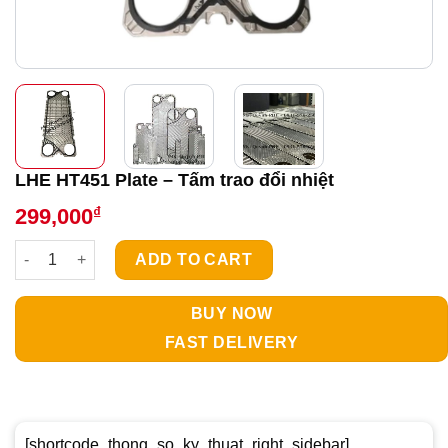
LHE HT451 Plate – Tấm trao đổi nhiệt
₫
299,000
LHE HT451 Plate - Tấm trao đổi nhiệt quantity
ADD TO CART
BUY NOW
FAST DELIVERY
[shortcode_thong_so_ky_thuat_right_sidebar]