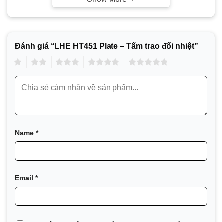
Hóa chất
Năng lượng
Thực phẩm và đồ uống
Đánh giá “LHE HT451 Plate – Tấm trao đổi nhiệt”
HVAC và Điện lạnh
1
2
3
4
5
Máy móc và Sản xuất
Hàng hải và Vận tải
Khai thác mỏ, khoáng sản và bột màu
Chất bán dẫn và Điện tử
Name
*
Thép
Xử lý nước và chất thải
Email
*