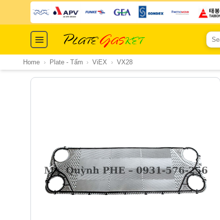
Skip
to
content
Sear
for:
Home
›
Plate - Tấm
›
ViEX
›
VX28