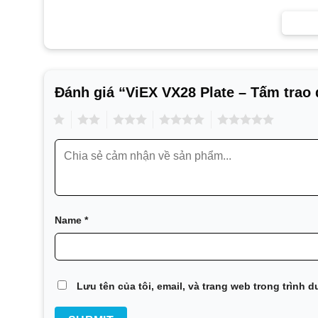
Năng lượng
Thực phẩm và đồ uống
HVAC và Điện lạnh
Đánh giá “ViEX VX28 Plate – Tấm trao 
Máy móc và Sản xuất
Hàng hải và Vận tải
1
2
3
4
5
Khai thác mỏ, khoáng sản và bột màu
Chất bán dẫn và Điện tử
Thép
Xử lý nước và chất thải
Name
*
Lưu tên của tôi, email, và trang web trong trình d