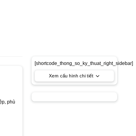
[shortcode_thong_so_ky_thuat_right_sidebar]
Xem cấu hình chi tiết
ệp, phù