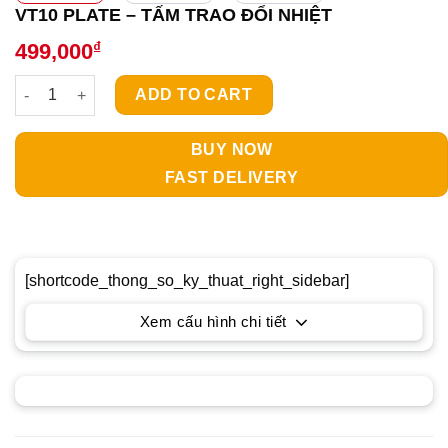
VT10 PLATE – TẤM TRAO ĐỔI NHIỆT
₫
499,000
VT10 PLATE - TẤM TRAO ĐỔI NHIỆT quantity
ADD TO CART
BUY NOW
FAST DELIVERY
[shortcode_thong_so_ky_thuat_right_sidebar]
Xem cấu hình chi tiết