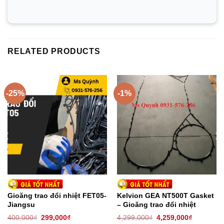
1.
Vật liệu
Thép không gỉ (SUS304, SUS316L)
SM0254, SLX904
RELATED PRODUCTS
Titan, Titan-Paladi
Niken, hợp kim Niken
-25%
-1%
Hastelloy-B, Hastelloy-C
2. Đặc điểm của GEA/Kelvion VT04P/ VT10/ VT20/
VT20P Plate – Tấm trao đổi nhiệt
Hiệu suất trao đổi nhiệt cao – chi phí vận hành thấp
Công suất tùy biến – diện tích truyền nhiệt có thể
được sửa đổi
Gioăng trao đổi nhiệt FET05-
Kelvion GEA NT500T Gasket
Jiangsu
– Gioăng trao đổi nhiệt
Dễ dàng lắp đặt – thiết kế nhỏ gọn
400,000
₫
299,000
₫
4,299,000
₫
4,259,000
₫
Dễ dàng bảo trì, bảo dưỡng và thay thế – dễ mở để