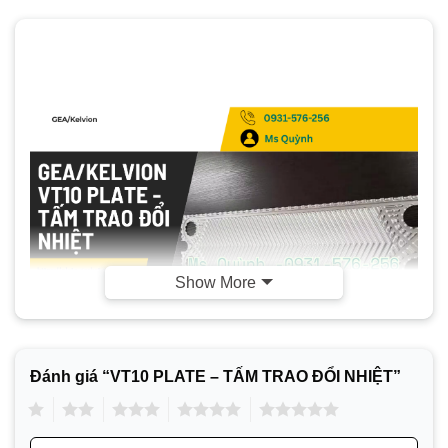
Show More
Đánh giá “VT10 PLATE – TẤM TRAO ĐỔI NHIỆT”
1
2
3
4
5
Phụ kiện trao đổi nhiệt dạng tấm GEA/ Kelvion