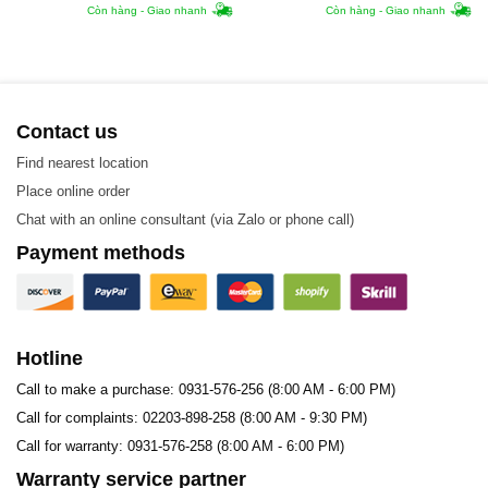
Còn hàng - Giao nhanh
Còn hàng - Giao nhanh
kiểm tra và làm sạch và dễ dàng làm sạch bằng CIP
Sản xuất từ vật liệu cao cấp – Độ bền cao
3. Cung cấp GEA/Kelvion VT04P/ VT10/ VT20/
Contact us
VT20P Plate – Tấm trao đổi nhiệt chất lượng cao
Find nearest location
Tại Plate-gasket, chúng tôi đã có trên 10 năm kinh
Place online order
nghiệm kinh doanh, bảo trì sửa chữa các loại trao đổi
Chat with an online consultant (via Zalo or phone call)
nhiệt. Chúng tôi cam kết cung cấp các sản phẩm nhập
Payment methods
khẩu chính hãng, uy tín, đảm bảo chất lượng, cùng với
mức giá hợp lí và vô vàn ưu đãi.
Hotline
Call to make a purchase: 0931-576-256 (8:00 AM - 6:00 PM)
Call for complaints: 02203-898-258 (8:00 AM - 9:30 PM)
Call for warranty: 0931-576-258 (8:00 AM - 6:00 PM)
Warranty service partner