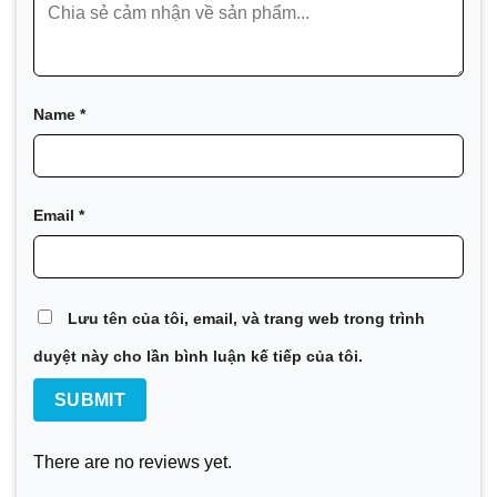
VT10 chính thức được cung cấp tại Việt Nam.
:
Xử lý nước và chất thải
Công nghệ sinh học và dược phẩm
Name
*
Hóa chất
Năng lượng
Thực phẩm và đồ uống
Email
*
HVAC và Điện lạnh
Máy móc và Sản xuất
Lưu tên của tôi, email, và trang web trong trình
Hàng hải và Vận tải
duyệt này cho lần bình luận kế tiếp của tôi.
Khai thác mỏ, khoáng sản và bột màu
Chất bán dẫn và Điện tử
Thép
There are no reviews yet.