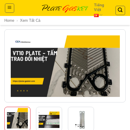
Skip
Tiếng
Việt
to
content
Home
›
Xem Tất Cả