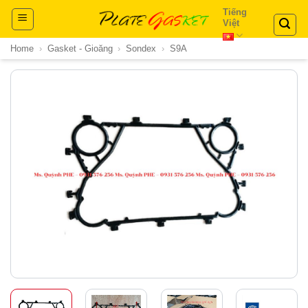
Skip
Tiếng
Việt
to
content
Home
›
Gasket - Gioăng
›
Sondex
›
S9A