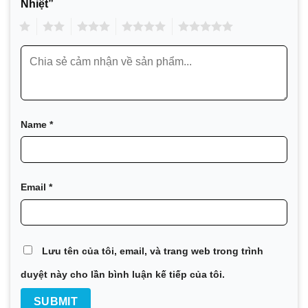
HVAC và Điện lạnh
Nhiệt”
Máy móc và Sản xuất
1
2
3
4
5
Hàng hải và Vận tải
Khai thác mỏ, khoáng sản và bột màu
Chất bán dẫn và Điện tử
Thép
Name
*
Xử lý nước và chất thải
Email
*
Lưu tên của tôi, email, và trang web trong trình
duyệt này cho lần bình luận kế tiếp của tôi.