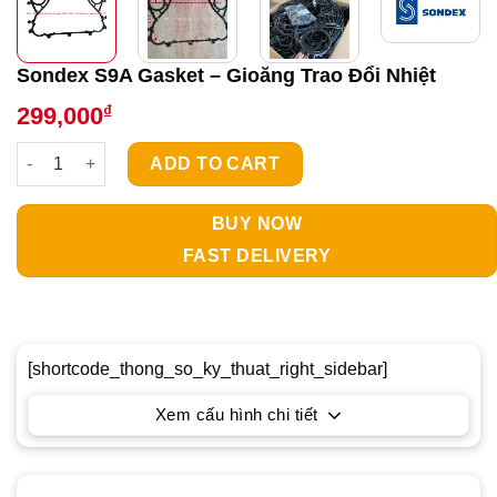
Sondex S9A Gasket – Gioăng Trao Đổi Nhiệt
₫
299,000
Sondex S9A Gasket - Gioăng Trao Đổi Nhiệt quantity
ADD TO CART
BUY NOW
FAST DELIVERY
[shortcode_thong_so_ky_thuat_right_sidebar]
Xem cấu hình chi tiết