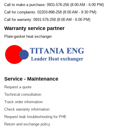
chặt với tấm bằng móc cài khó dò rỉ, thời gian hoạt
Call to make a purchase: 0931-576-256 (8:00 AM - 6:00 PM)
động tối đa và bảo trì dễ dàng.
Call for complaints: 02203-898-258 (8:00 AM - 9:30 PM)
Call for warranty: 0931-576-258 (8:00 AM - 6:00 PM)
Vật liệu gioăng đa dạng phù hợp với nhiều loại chất
Warranty service partner
lỏng.Vật liệu phổ biến FKM, Silicon, NBR, EPDM
Plate-gasket heat exchanger
Service - Maintenance
Request a quote
Technical consultation
Track order information
Check warranty information
Request leak troubleshooting for PHE
Return and exchange policy