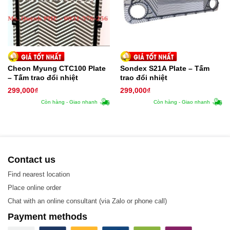
số kĩ thuật của tấm trao đổi nhiệt
Cheon Myung CTC100 Plate
Sondex S21A Plate – Tấm
– Tấm trao đổi nhiệt
trao đổi nhiệt
299,000
₫
299,000
₫
Còn hàng - Giao nhanh
Còn hàng - Giao nhanh
Contact us
Find nearest location
Thiết kế tiêu chuẩn của Bộ trao đổi nhiệt Thermowave
Place online order
Chat with an online consultant (via Zalo or phone call)
Payment methods