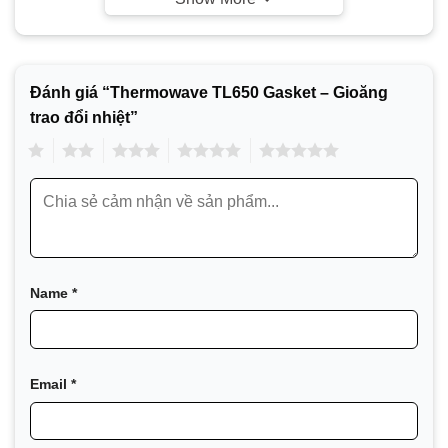
Đánh giá “Thermowave TL650 Gasket – Gioăng
trao đổi nhiệt”
1
2
3
4
5
Name
*
Thermowave là nhà sản xuất hàng đầu về thiết bị trao
đổi nhiệt dạng tấm được cấu hình theo yêu cầu của
khách hàng, với đa dạng vật liệu, thiết kế khung và
Email
*
kích thước. Trụ sở chính của công ty nằm tại Berga
(Đức), giữa Göttingen và Leipzig. Danh mục sản phẩm
của Thermowave bao gồm tất cả các loại thiết bị trao