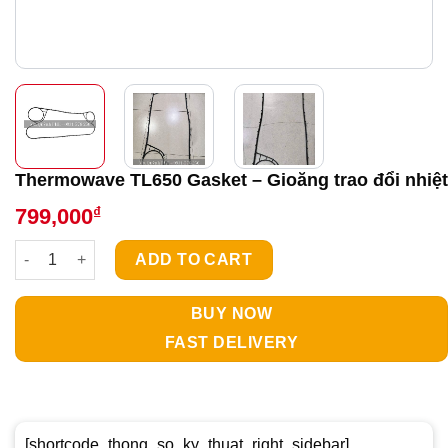
Thermowave TL650 Gasket – Gioăng trao đổi nhiệt
₫
799,000
Thermowave TL650 Gasket - Gioăng trao đổi nhiệt quantity
ADD TO CART
BUY NOW
FAST DELIVERY
[shortcode_thong_so_ky_thuat_right_sidebar]