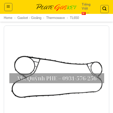
Skip
Tiếng
Việt
to
content
Home
›
Gasket - Gioăng
›
Thermowave
›
TL650