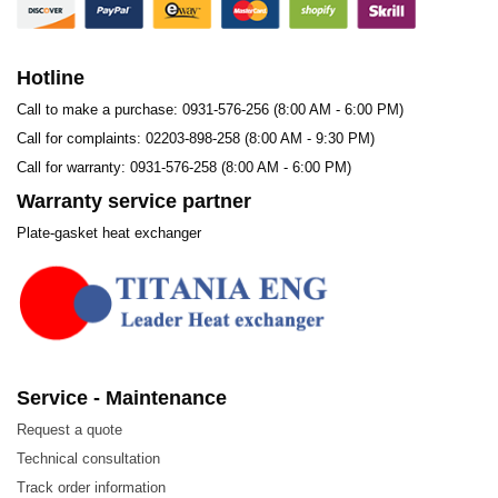
Hotline
Call to make a purchase: 0931-576-256 (8:00 AM - 6:00 PM)
Call for complaints: 02203-898-258 (8:00 AM - 9:30 PM)
Call for warranty: 0931-576-258 (8:00 AM - 6:00 PM)
Warranty service partner
Plate-gasket heat exchanger
Bộ trao đổi nhiệt Thermowave
Service - Maintenance
Request a quote
Model Thermowave TL650
Technical consultation
Track order information